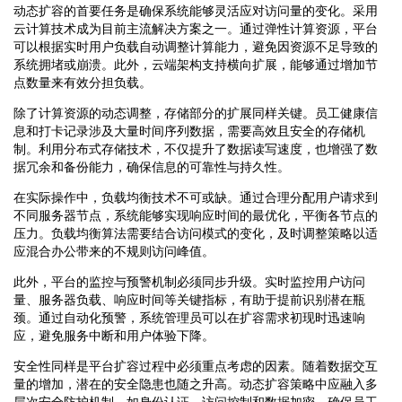
动态扩容的首要任务是确保系统能够灵活应对访问量的变化。采用
云计算技术成为目前主流解决方案之一。通过弹性计算资源，平台
可以根据实时用户负载自动调整计算能力，避免因资源不足导致的
系统拥堵或崩溃。此外，云端架构支持横向扩展，能够通过增加节
点数量来有效分担负载。
除了计算资源的动态调整，存储部分的扩展同样关键。员工健康信
息和打卡记录涉及大量时间序列数据，需要高效且安全的存储机
制。利用分布式存储技术，不仅提升了数据读写速度，也增强了数
据冗余和备份能力，确保信息的可靠性与持久性。
在实际操作中，负载均衡技术不可或缺。通过合理分配用户请求到
不同服务器节点，系统能够实现响应时间的最优化，平衡各节点的
压力。负载均衡算法需要结合访问模式的变化，及时调整策略以适
应混合办公带来的不规则访问峰值。
此外，平台的监控与预警机制必须同步升级。实时监控用户访问
量、服务器负载、响应时间等关键指标，有助于提前识别潜在瓶
颈。通过自动化预警，系统管理员可以在扩容需求初现时迅速响
应，避免服务中断和用户体验下降。
安全性同样是平台扩容过程中必须重点考虑的因素。随着数据交互
量的增加，潜在的安全隐患也随之升高。动态扩容策略中应融入多
层次安全防护机制，如身份认证、访问控制和数据加密，确保员工