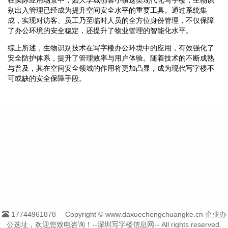
别出入管理已经成为提升空间安全水平的重要工具。通过系统集
成，实现对访客、员工乃至临时人员的全方位身份管理，不仅保障
了办公环境的安全稳定，还提升了物业管理的智能化水平。
综上所述，生物识别技术在写字楼办公环境中的应用，有效强化了
安全防护体系，提升了管理效率与用户体验。随着技术的不断成熟
与普及，其在空间安全领域的作用将更加凸显，成为现代写字楼不
可或缺的安全保障手段。
17744961878
Copyright © www.daxuechengchuangke.cn 企业办
公选址，欢迎您致电咨询！--深圳写字楼信息网-- All rights reserved.